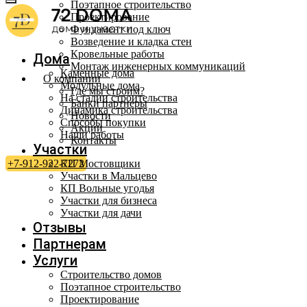
Поэтапное строительство
Проектирование
Фундамент под ключ
Возведение и кладка стен
Кровельные работы
Дома
Монтаж инженерных коммуникаций
Каменные дома
О компании
Модульные дома
Где мы строим?
На стадии строительства
Банки партнеры
Динамика строительства
Новости
Способы покупки
Акции
Наши работы
Контакты
Участки
КП Мостовщики
+7-912-922-7272
Участки в Мальцево
КП Вольные угодья
Участки для бизнеса
Участки для дачи
Отзывы
Партнерам
Услуги
Строительство домов
Поэтапное строительство
Проектирование