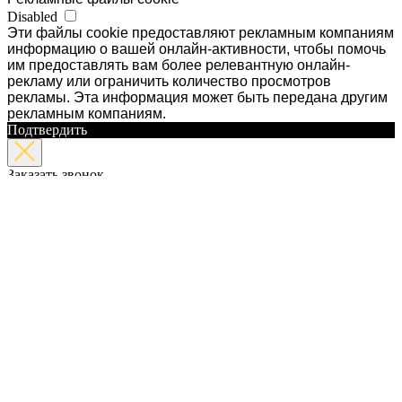
Disabled
Эти файлы cookie предоставляют рекламным компаниям
информацию о вашей онлайн-активности, чтобы помочь
им предоставлять вам более релевантную онлайн-
рекламу или ограничить количество просмотров
рекламы. Эта информация может быть передана другим
рекламным компаниям.
Подтвердить
Заказать звонок
Напишите нам и наши специалисты свяжутся с Вами в
ближайшее время
Отправить
Свой дом в ипотеку без ПВ это реально!
Оставляйте Ваши контакты и мы Вам перезвоним!