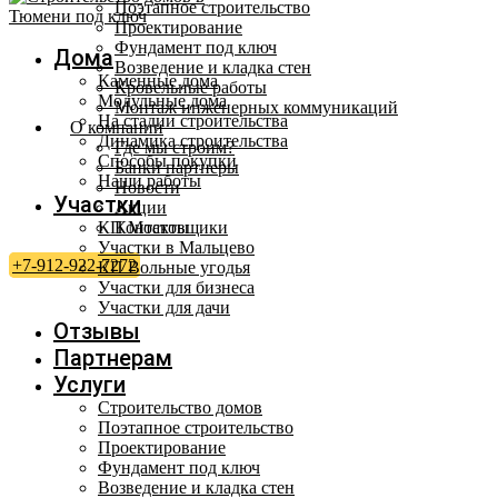
Поэтапное строительство
Проектирование
Фундамент под ключ
Дома
Возведение и кладка стен
Каменные дома
Кровельные работы
Модульные дома
Монтаж инженерных коммуникаций
На стадии строительства
О компании
Динамика строительства
Где мы строим?
Способы покупки
Банки партнеры
Наши работы
Новости
Участки
Акции
КП Мостовщики
Контакты
Участки в Мальцево
+7-912-922-7272
КП Вольные угодья
Участки для бизнеса
Участки для дачи
Отзывы
Партнерам
Услуги
Строительство домов
Поэтапное строительство
Проектирование
Фундамент под ключ
Возведение и кладка стен