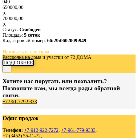
949
650000,00
р.
700000,00
р.
Статус:
Свободен
Площадь:
5 соток
Кадастровый номер:
66:29:0602009:949
Написать в телеграм
Рассрочка на дома и участки от 72 ДОМА
ПОДРОБНЕЕ
Хотите нас поругать или похвалить?
Позвоните нам, мы всегда рады обратной
связи.
+7-961-779-9333
Офис продаж
Телефон:
+7-912-922-7272
,
+7-961-779-9333
,
+7 (3452) 55-
11-72
,