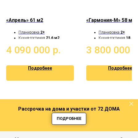
«Апрель» 61 м2
«Гармония-М» 58 м2
Планировка
2+
Планировка
2+
Кухня-гостиная
21,6 м2
Кухня-гостиная
18.7 м
Санузел и котельная
Котельная-кладовая
4 090 000
р.
3 800 000
р
Скважина
в подарок
Скважина
в подарок
Подробнее
Подробнее
Рассрочка на дома и участки от 72 ДОМА
ПОДРОБНЕЕ