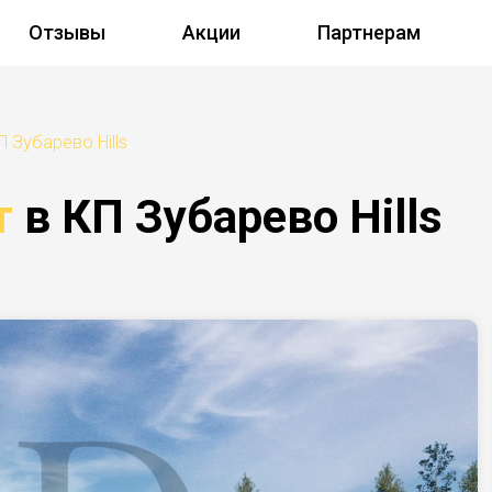
Отзывы
Акции
Партнерам
П Зубарево Hills
т
в КП Зубарево Hills