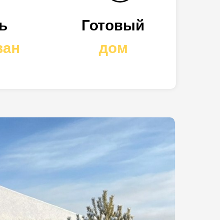
ь
Готовый
ван
дом