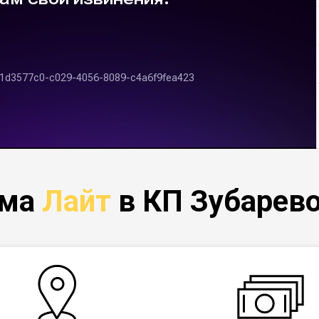
ома
Лайт
в КП Зубарево 