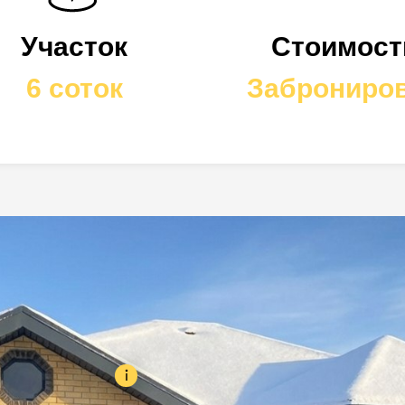
Участок
Стоимост
6
соток
Заброниро